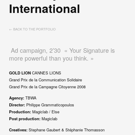
International
← BACK TO THE PORTFOLIO
Ad campaign, 2’30 « Your Signature is
more powerful than you think. »
GOLD LION
CANNES LIONS
Grand Prix de la Communication Solidaire
Grand Prix de la Campagne Citoyenne 2008
Agency:
TBWA
Director:
Philippe Grammaticopoulos
Production:
Magiclab / Else
Post production:
Magiclab
Creatives:
Stephane Gaubert & Stéphanie Thomasson